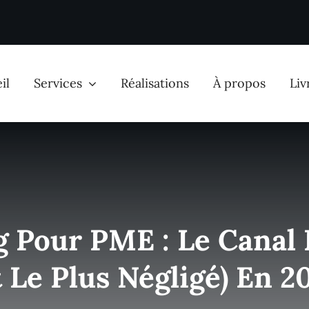
il
Services
Réalisations
À propos
Liv
é & publicité
Communication
ent naturel SEO
Gestion réseaux sociaux
 Pour PME : Le Canal 
ent payant SEA
Montage vidéo
t Le Plus Négligé) En 2
Facebook & Instagram