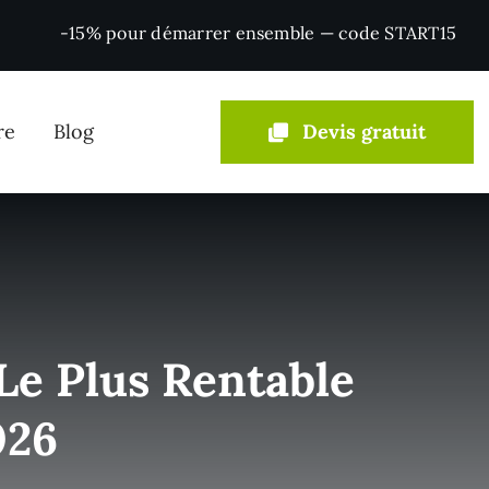
-15% pour démarrer ensemble — code START15
re
Blog
Devis gratuit
Conseil & IA
Agents IA & automatisation
Le Plus Rentable
Consulting marketing digital
026