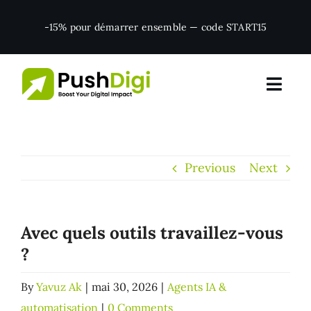
Skip
-15% pour démarrer ensemble — code START15
to
content
Previous
Next
Avec quels outils travaillez-vous
?
By
Yavuz Ak
|
mai 30, 2026
|
Agents IA &
automatisation
|
0 Comments