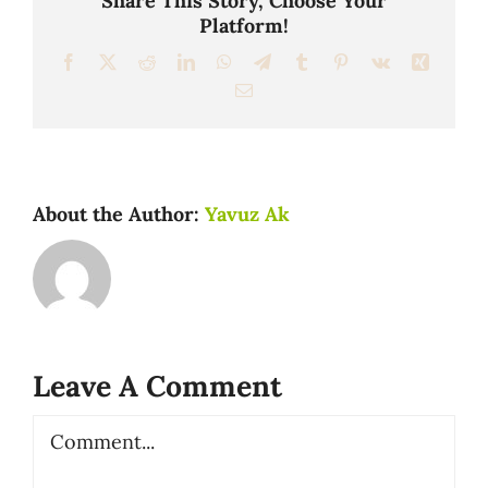
Share This Story, Choose Your
Platform!
Facebook
X
Reddit
LinkedIn
WhatsApp
Telegram
Tumblr
Pinterest
Vk
Xing
Email
About the Author:
Yavuz Ak
Leave A Comment
Comment