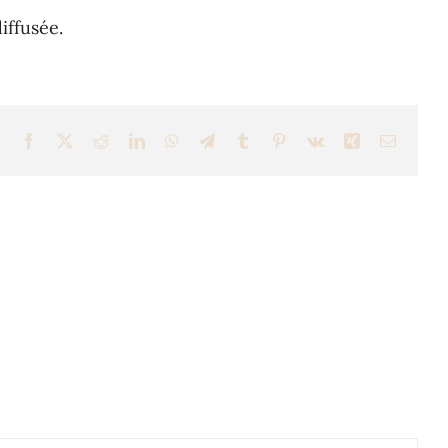
iffusée.
Facebook
X
Reddit
LinkedIn
WhatsApp
Telegram
Tumblr
Pinterest
Vk
Xing
Email