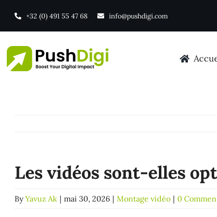
Skip
+32 (0) 491 55 47 68
info@pushdigi.com
to
content
Accue
Sites & e-commerce
Visibilit
Création de site web
Référencem
Les vidéos sont-elles o
Refonte de site web
Référencem
By
Yavuz Ak
|
mai 30, 2026
|
Montage vidéo
|
0 Commen
Agence WordPress
Meta Ads — 