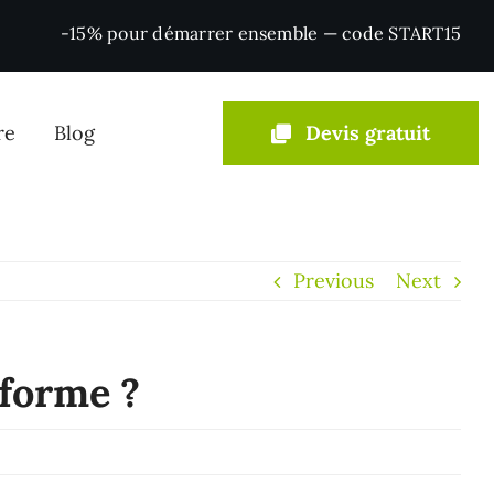
-15% pour démarrer ensemble — code START15
re
Blog
Devis gratuit
Conseil & IA
Previous
Next
Agents IA & automatisation
eforme ?
Consulting marketing digital