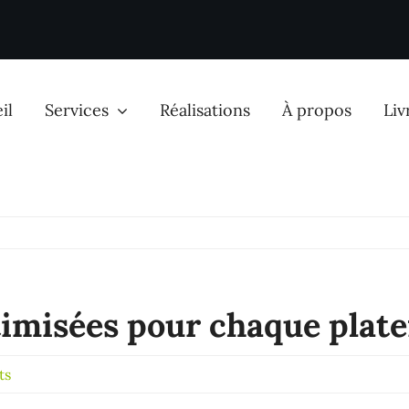
il
Services
Réalisations
À propos
Liv
é & publicité
Communication
ent naturel SEO
Gestion réseaux sociaux
ptimisées pour chaque plat
ent payant SEA
Montage vidéo
ts
Facebook & Instagram