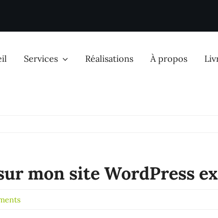
il
Services
Réalisations
À propos
Liv
é & publicité
Communication
ent naturel SEO
Gestion réseaux sociaux
sur mon site WordPress ex
ent payant SEA
Montage vidéo
ments
Facebook & Instagram