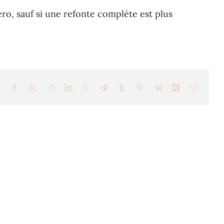
éro, sauf si une refonte complète est plus
Facebook
X
Reddit
LinkedIn
WhatsApp
Telegram
Tumblr
Pinterest
Vk
Xing
Email