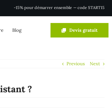
-15% pour démarrer ensemble — code START15
re
Blog
Devis gratuit
Conseil & IA
Previous
Next
Agents IA & automatisation
istant ?
Consulting marketing digital