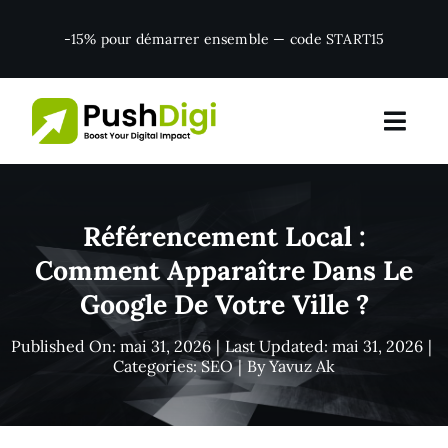
Skip
-15% pour démarrer ensemble — code START15
to
content
Référencement Local :
Comment Apparaître Dans Le
Google De Votre Ville ?
Published On: mai 31, 2026
|
Last Updated: mai 31, 2026
|
Categories:
SEO
|
By
Yavuz Ak