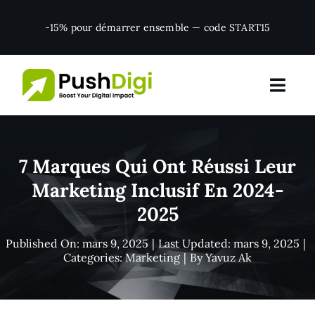
Skip
-15% pour démarrer ensemble — code START15
to
content
7 Marques Qui Ont Réussi Leur
Marketing Inclusif En 2024-
2025
Published On: mars 9, 2025
|
Last Updated: mars 9, 2025
|
Categories:
Marketing
|
By
Yavuz Ak